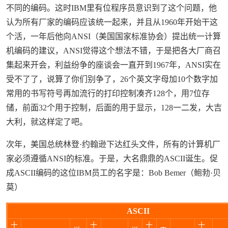
不同的编码。这时IBM里有位程序员意识到了这个问题，他
认为所有厂家的编码应该统一起来，并且从1960年开始干这
个活，一年后他向ANSI（美国国家标准协会）提出统一计算
机编码的建议，ANSI觉得这个想法不错，于是把各大厂商召
集起来开会，利益纷争的座谈会一直开到1967年，ANSI实在
受不了了，说算了你们别争了，26个英文字母加10个数字加
常用的书写符号再加流行的打印控制凑齐128个，用7位存
储，前面32个用于控制，后面的用于显示，128一二发，大吉
大利，就这样定了吧。
次年，美国总统林登·约翰逊下达红头文件，所有的计算机厂
家必须遵循ANSI的标准。于是，大名鼎鼎的ASCII诞生。促
成ASCII编码的这位IBM员工的名字是：Bob Bemer（鲍勃·贝
莫）
来源：https://www.wubayue.com
ASCII
十
十
十
十