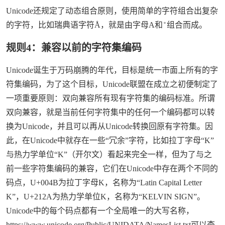
Unicode还规定了动态组合原则，使用简单的字符组合出复杂
的字符，比如瑞典语字符Å，就是由字母A和 ̊ 组合而成。
规则4：兼容以前的字符集编码
Unicode诞生于万码崩腾的年代，目标是统一市面上所有的字
符集编码，为了这个目标，Unicode联盟在成立之初便制定了
一项重要原则：双向兼容所有现有字符集的编码标准。所谓
双向兼容，就是当前任何字符集中的任何一个编码都可以转
换为Unicode，并且可以再从Unicode转换回原有字符集。因
此，在Unicode中就存在一些“冗余”字符，比如拉丁字母“K”
与热力学单位“K”（开尔文）看起来完全一样，但为了与之
前一些字符集编码的兼容，它们在Unicode中存在两个不同的
码点，U+004B为拉丁字母K，名称为“Latin Capital Letter
K”，U+212A为热力学单位K，名称为“KELVIN SIGN”。
Unicode中的每个码点都有一个全局唯一的大写名称，
https://www.unicode.org/Public/UNIDATA/NamesList.txt
可以查