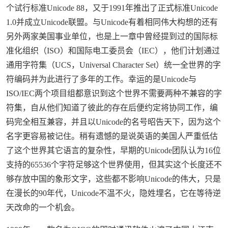
个试行标准Unicode 88，又于1991年推出了正式标准Unicode
1.0并成立Unicode联盟。与Unicode有着相同伟大构想的还有
另外两家美国事业单位，也是上一章中曾经提到过的国际标
准化组织（ISO）和国际电工委员会（IEC），他们计划通过
通用字符集（UCS，Universal Character Set）统一全世界的字
符编码并为此进行了多年的工作。幸运的是Unicode与
ISO/IEC两个项目组都意识到这个世界不需要两种不兼容的字
符集，自从他们知道了彼此的存在后便约定将协同工作，编
码完全相互兼容，并且以Unicode的名号昭告天下，因为这个
名字更容易被记住。稍有遗憾的是说英语的美国人严重低估
了这个世界其它语言的复杂性，早期的Unicode团队认为16位
支持的65536个字符足够这个世界使用，但其实这个长度还不
够存放中国的象形文字，这些都不影响Unicode的伟大，只是
在漫长的90年代，Unicode不温不火，隐姓埋名，它在等待逆
天改命的一个机会。