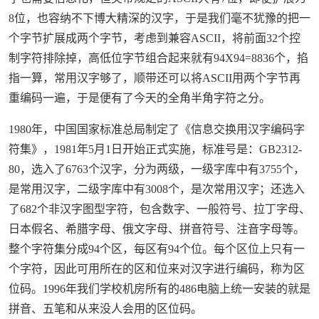
8位，也容纳不下博大精深的汉字，于是我们毫不犹豫的把一
个字节扩展成两个字节，考虑到兼容ASCII，将前面32个控
制字符排除掉，高低位字节组合起来就有94X94=8836个，掐
指一算，常用汉字够了，顺带还可以将ASCII用两个字节再
重编码一遍，于是便有了今天的全角半角字符之分。
1980年，中国国家标准总局制定了《信息交换用汉字编码字
符集》，1981年5月1日开始正式实施，标准号是：GB2312-
80，选入了6763个汉字，分为两级，一级字库中有3755个，
是常用汉字，二级字库中有3008个，是次常用汉字；还选入
了682个非汉字图型字符，包含数字、一般符号、拉丁字母、
日本假名、希腊字母、俄文字母、拼音符号、注音字母等。
整个字符集分成94个区，每区有94个位。每个区位上只有一
个字符，因此可用所在的区和位来对汉字进行编码，称为区
位码。1996年我们学校机房所有的486电脑上统一安装的就是
拼音、五笔和从来没人会用的区位码。
来源：