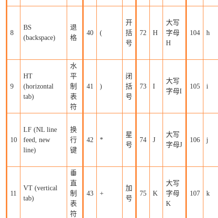
开
大写
BS
退
8
40
(
括
72
H
字母
104
h
(backspace)
格
号
H
水
HT
平
闭
大写
9
(horizontal
制
41
)
括
73
I
105
i
字母I
tab)
表
号
符
LF (NL line
换
星
大写
10
feed, new
行
42
*
74
J
106
j
号
字母J
line)
键
垂
直
大写
VT (vertical
加
11
制
43
+
75
K
字母
107
k
tab)
号
表
K
符