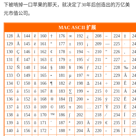
下被啃掉一口苹果的那天，就决定了30年后创造出的万亿美
元市值公司。
来源：https://www.wubayue.com
MAC ASCII 扩展
128
Ä
144
ê
160
†
176
∞
192
¿
208
–
224
‡
2
129
Å
145
ë
161
°
177
±
193
¡
209
—
225
·
2
130
Ç
146
í
162
¢
178
≤
194
¬
210
“
226
‚
2
131
É
147
ì
163
£
179
≥
195
√
211
”
227
„
2
132
Ñ
148
î
164
§
180
¥
196
ƒ
212
‘
228
‰
2
133
Ö
149
ï
165
•
181
µ
197
≈
213
’
229
Â
2
134
Ü
150
ñ
166
¶
182
∂
198
∆
214
÷
230
Ê
2
135
á
151
ó
167
ß
183
∑
199
«
215
◊
231
Á
2
136
à
152
ò
168
®
184
∏
200
»
216
ÿ
232
Ë
2
137
â
153
ô
169
©
185
π
201
…
217
Ÿ
233
È
2
138
ä
154
ö
170
™
186
∫
202
218
⁄
234
Í
2
139
ã
155
õ
171
´
187
ª
203
À
219
€
235
Î
2
140
å
156
ú
172
¨
188
º
204
Ã
220
‹
236
Ï
2