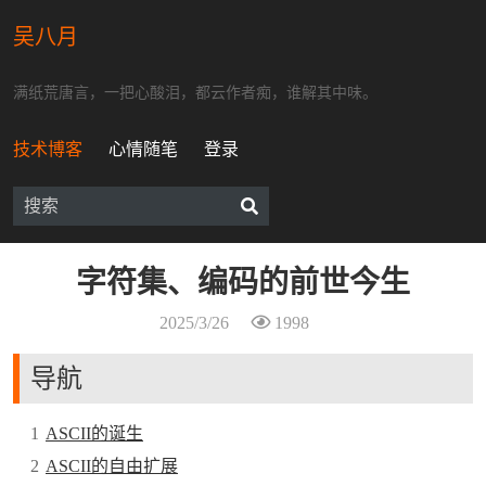
吴八月
满纸荒唐言，一把心酸泪，都云作者痴，谁解其中味。
技术博客
心情随笔
登录
字符集、编码的前世今生
2025/3/26
1998
导航
1
ASCII的诞生
2
ASCII的自由扩展