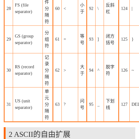
件
FS (file
小
反斜
28
分
60
<
92
\
124
|
separator)
于
杠
隔
符
分
GS (group
等
闭方
29
组
61
=
93
]
125
}
separator)
号
括号
符
记
录
RS (record
大
脱字
30
分
62
>
94
^
126
~
separator)
于
符
隔
符
单
元
US (unit
问
下划
31
分
63
?
95
_
127
DEL
separator)
号
线
隔
符
2 ASCII的自由扩展