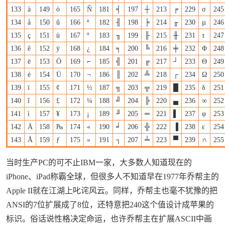
133
à
149
ò
165
Ñ
181
╡
197
┼
213
╒
229
σ
245
134
å
150
û
166
ª
182
╢
198
╞
214
╓
230
µ
246
135
ç
151
ù
167
º
183
╖
199
╟
215
╫
231
τ
247
136
ê
152
ÿ
168
¿
184
╕
200
╚
216
╪
232
Φ
248
137
ë
153
Ö
169
⌐
185
╣
201
╔
217
┘
233
Θ
249
138
è
154
Ü
170
¬
186
║
202
╩
218
┌
234
Ω
250
139
ï
155
¢
171
½
187
╗
203
╦
219
█
235
δ
251
140
î
156
£
172
¼
188
╝
204
╠
220
▄
236
∞
252
141
ì
157
¥
173
¡
189
╜
205
═
221
▌
237
φ
253
142
Ä
158
₧
174
«
190
╛
206
╬
222
▐
238
ε
254
143
Å
159
ƒ
175
»
191
┐
207
╧
223
▀
239
∩
255
当时生产PC的可不止IBM一家，大多数人知道现在的
iPhone、iPad称霸全球，但很多人不知道早在1977年乔帮主的
Apple II就在江湖上叱诧风云。同样，乔帮主也毫不犹豫的把
ANSI的7位扩展成了8位，还特意把240这个值设计成苹果的
标识。俗话说性格决定命运，也许乔帮主在扩展ASCII中画