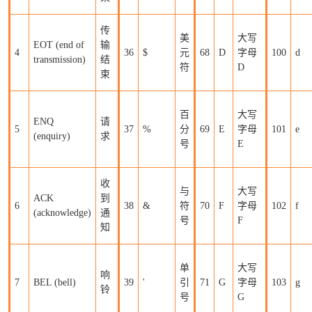
传
美
大写
EOT (end of
输
4
36
$
元
68
D
字母
100
d
transmission)
结
符
D
束
百
大写
ENQ
请
5
37
%
分
69
E
字母
101
e
(enquiry)
求
号
E
收
与
大写
ACK
到
6
38
&
符
70
F
字母
102
f
(acknowledge)
通
号
F
知
单
大写
响
7
BEL (bell)
39
'
引
71
G
字母
103
g
铃
号
G