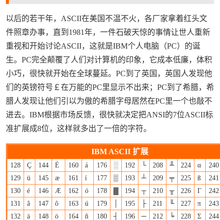
以后的若干年，ASCII在美国不温不火，各厂家拿着红头文
件照章办事，直到1981年，一件石破天惊的事情让世人重新
重视和开始讨论ASCII，这就是IBM个人电脑（PC）的诞
生。PC完全颠覆了人们对计算机的印象，它成本低廉，体积
小巧，很快就开始在全球蔓延。PC到了英国，英国人发现他
们的英镑符号￡在万能的PC里显示不出来；PC到了希腊，希
腊人发现让他们引以为傲的希腊字母居然在PC里一个也敲不
进去。IBM根据市场反馈，很快就决定把ANSI的7位ASCII标
准扩展成8位，这样就多出了一倍的字符。
IBM ASCII 扩展
128
Ç
144
É
160
á
176
░
192
└
208
╨
224
α
240
129
ü
145
æ
161
í
177
▒
193
┴
209
╤
225
ß
241
130
é
146
Æ
162
ó
178
▓
194
┬
210
╥
226
Γ
242
131
â
147
ô
163
ú
179
│
195
├
211
╙
227
π
243
132
ä
148
ö
164
ñ
180
┤
196
─
212
╘
228
Σ
244