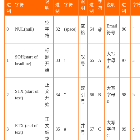
说
说
字
进
字符
进
字符
进
说明
进
字
明
明
符
制
制
制
制
空
空
Email
0
NUL(null)
字
32
(space)
64
@
96
`
格
符号
符
标
大写
SOH(start of
题
叹
1
33
!
65
A
字母
97
a
headline)
开
号
A
始
正
双
大写
STX (start of
文
2
34
"
引
66
B
字母
98
b
text)
开
号
B
始
正
大写
ETX (end of
文
井
3
35
#
67
C
字母
99
c
text)
结
号
C
束