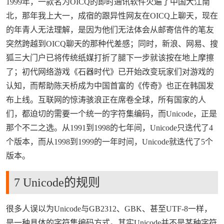
1999年，一款名为OICQ的即时通讯软件火遍了中国大江南
北，那年我上大一，成宿的跟异性网友在OICQ上聊天，现在
的年青人无法理解，是因为他们无法体会从邮寄信件的笔友
突然跨越到OICQ聊天的那种代差感；同时，新浪、网易、搜
狐三大门户已将传统纸媒打折了腿下一步就该按在地上摩擦
了；初代网络游戏《石器时代》已开始改变玩家们对游戏的
认知，而帮助陈天桥成为中国首富的《传奇》也正在韩国发
布上线。互联网的惊涛骇浪正在席卷全球，所有国家的人
们，都迫切的需要一个统一的字符集编码，而Unicode，正是
那个不二之选。从1991到1998的七年间，Unicode只迭代了4
个版本，而从1998到1999的一年时间，Unicode就迭代了5个
版本。
来源：https://www.wubayue.com
7 Unicode的规则
很多人误以为Unicode与GB2312、GBK、甚至UTF-8一样，
是一种具体的字符集编码方式。其实Unicode并不是某种字符