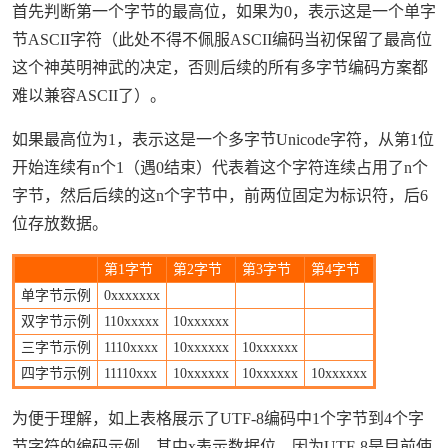
首先判断第一个字节的最高位，如果为0，表示这是一个单字
节ASCII字符（此处不得不佩服ASCII编码当初保留了最高位
这个神英明神武的决定，否则后续的所有多字节编码方案都
难以兼容ASCII了）。
如果最高位为1，表示这是一个多字节Unicode字符，从第1位
开始连续有n个1（遇0结束）代表着这个字符连续占用了n个
字节，然后后续的这n个字节中，前两位固定为标识符，后6
位存放数据。
第1字节
第2字节
第3字节
第4字节
单字节示例
0xxxxxxx
双字节示例
110xxxxx
10xxxxxx
三字节示例
1110xxxx
10xxxxxx
10xxxxxx
四字节示例
11110xxx
10xxxxxx
10xxxxxx
10xxxxxx
为便于理解，如上表格展示了UTF-8编码中1个字节到4个字
节字符的编码示例，其中x表示数据位。因为UTF-8是目前使