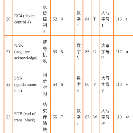
设
备
数
大写
DC4 (device
20
控
52
4
字
84
T
字母
116
t
control 4)
制
4
T
4
拒
NAK
数
大写
绝
21
(negative
53
5
字
85
U
字母
117
u
接
acknowledge)
5
U
收
同
SYN
数
大写
步
22
(synchronous
54
6
字
86
V
字母
118
v
空
idle)
6
V
闲
结
束
数
大写
ETB (end of
23
传
55
7
字
87
W
字母
119
w
trans. block)
输
7
W
块