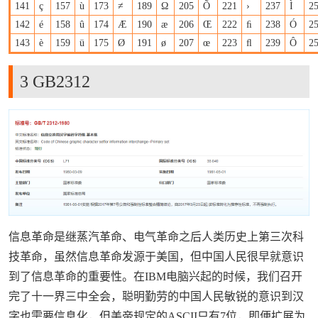
141
ç
157
ù
173
≠
189
Ω
205
Õ
221
›
237
Ì
2
142
é
158
û
174
Æ
190
æ
206
Œ
222
ﬁ
238
Ó
2
143
è
159
ü
175
Ø
191
ø
207
œ
223
ﬂ
239
Ô
2
3 GB2312
信息革命是继蒸汽革命、电气革命之后人类历史上第三次科
技革命，虽然信息革命发源于美国，但中国人民很早就意识
到了信息革命的重要性。在IBM电脑兴起的时候，我们召开
完了十一界三中全会，聪明勤劳的中国人民敏锐的意识到汉
字也需要信息化，但美帝规定的ASCII只有7位，即便扩展为