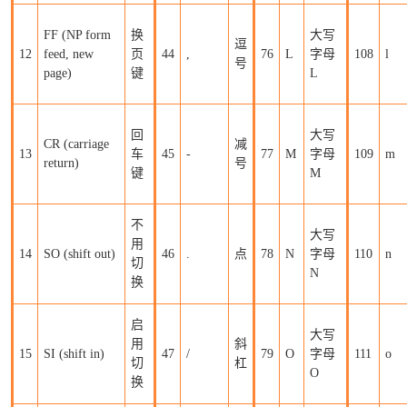
FF (NP form
换
大写
逗
12
feed, new
页
44
,
76
L
字母
108
l
号
page)
键
L
回
大写
CR (carriage
减
13
车
45
-
77
M
字母
109
m
return)
号
键
M
不
大写
用
14
SO (shift out)
46
.
点
78
N
字母
110
n
切
N
换
启
大写
用
斜
15
SI (shift in)
47
/
79
O
字母
111
o
切
杠
O
换