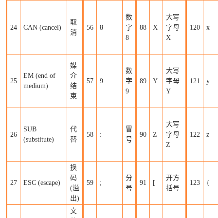
数
大写
取
24
CAN (cancel)
56
8
字
88
X
字母
120
x
消
8
X
媒
数
大写
EM (end of
介
25
57
9
字
89
Y
字母
121
y
medium)
结
9
Y
束
大写
SUB
代
冒
26
58
:
90
Z
字母
122
z
(substitute)
替
号
Z
换
码
分
开方
27
ESC (escape)
59
;
91
[
123
{
(溢
号
括号
出)
文