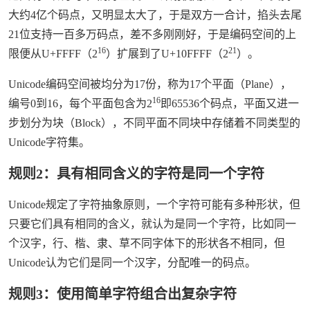
大约4亿个码点，又明显太大了，于是双方一合计，掐头去尾
21位支持一百多万码点，差不多刚刚好，于是编码空间的上
16
21
限便从U+FFFF（2
）扩展到了U+10FFFF（2
）。
Unicode编码空间被均分为17份，称为17个平面（Plane），
16
编号0到16，每个平面包含为2
即65536个码点，平面又进一
步划分为块（Block），不同平面不同块中存储着不同类型的
Unicode字符集。
规则2：具有相同含义的字符是同一个字符
Unicode规定了字符抽象原则，一个字符可能有多种形状，但
只要它们具有相同的含义，就认为是同一个字符，比如同一
个汉字，行、楷、隶、草不同字体下的形状各不相同，但
Unicode认为它们是同一个汉字，分配唯一的码点。
规则3：使用简单字符组合出复杂字符