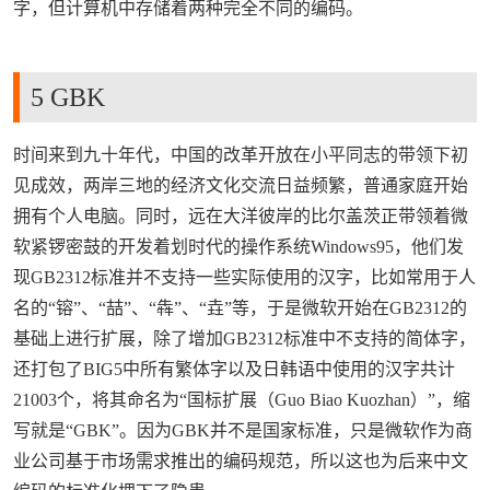
字，但计算机中存储着两种完全不同的编码。
来源：
https://www.wubayue.com
5 GBK
时间来到九十年代，中国的改革开放在小平同志的带领下初
见成效，两岸三地的经济文化交流日益频繁，普通家庭开始
拥有个人电脑。同时，远在大洋彼岸的比尔盖茨正带领着微
软紧锣密鼓的开发着划时代的操作系统Windows95，他们发
现GB2312标准并不支持一些实际使用的汉字，比如常用于人
名的“镕”、“喆”、“犇”、“垚”等，于是微软开始在GB2312的
基础上进行扩展，除了增加GB2312标准中不支持的简体字，
还打包了BIG5中所有繁体字以及日韩语中使用的汉字共计
21003个，将其命名为“国标扩展（Guo Biao Kuozhan）”，缩
写就是“GBK”。因为GBK并不是国家标准，只是微软作为商
业公司基于市场需求推出的编码规范，所以这也为后来中文